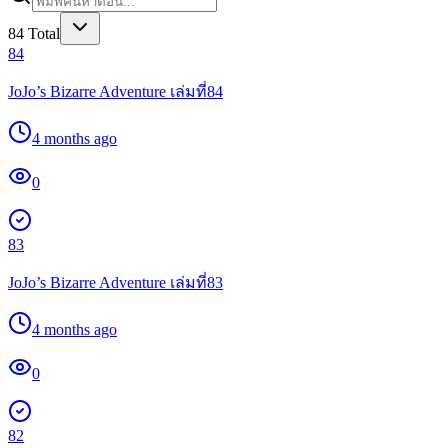
84
Total
84
JoJo’s Bizarre Adventure เล่มที่84
4 months ago
0
83
JoJo’s Bizarre Adventure เล่มที่83
4 months ago
0
82