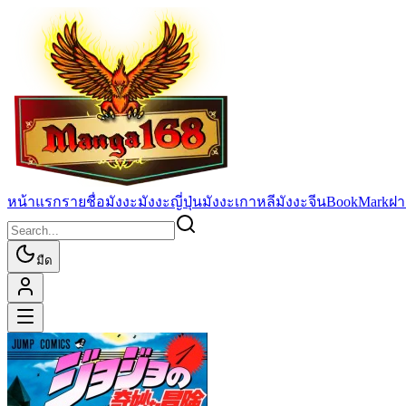
หน้าแรก
รายชื่อมังงะ
มังงะญี่ปุ่น
มังงะเกาหลี
มังงะจีน
BookMark
ฝา
มืด