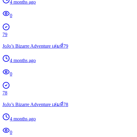
4 months ago
0
79
JoJo’s Bizarre Adventure เล่มที่79
4 months ago
0
78
JoJo’s Bizarre Adventure เล่มที่78
4 months ago
0