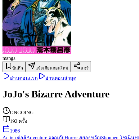
manga
บันทึก
แจ้งเตือนตอนใหม่
แชร์
อ่านตอนแรก
อ่านตอนล่าสุด
JoJo's Bizarre Adventure
ONGOING
192
ครั้ง
1986
Action ต่อสู้
Adventure ผจญภัย
Horror สยองขวัญ
Shounen โชเน็น
Hi