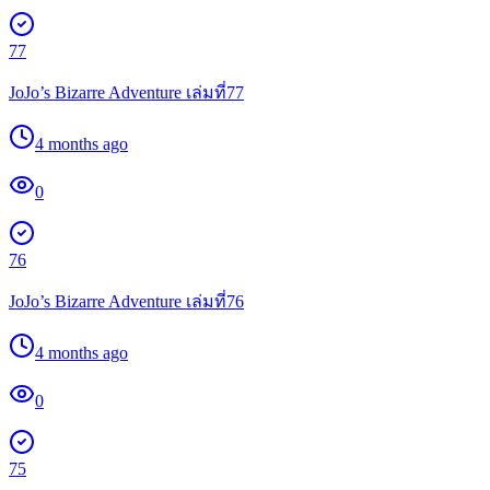
77
JoJo’s Bizarre Adventure เล่มที่77
4 months ago
0
76
JoJo’s Bizarre Adventure เล่มที่76
4 months ago
0
75