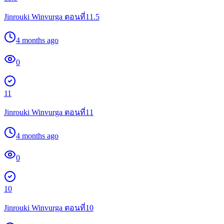
Jinrouki Winvurga ตอนที่11.5
4 months ago
0
11
Jinrouki Winvurga ตอนที่11
4 months ago
0
10
Jinrouki Winvurga ตอนที่10