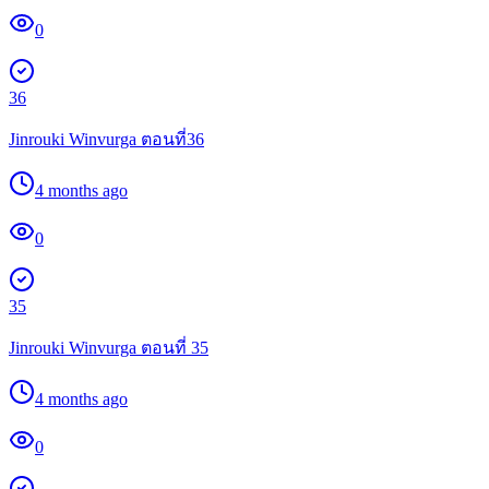
0
36
Jinrouki Winvurga ตอนที่36
4 months ago
0
35
Jinrouki Winvurga ตอนที่ 35
4 months ago
0