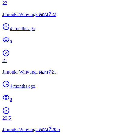
22
Jinrouki Winvurga ตอนที่22
4 months ago
0
21
Jinrouki Winvurga ตอนที่21
4 months ago
0
20.5
Jinrouki Winvurga ตอนที่20.5