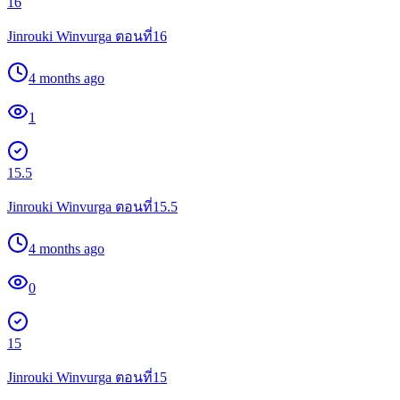
16
Jinrouki Winvurga ตอนที่16
4 months ago
1
15.5
Jinrouki Winvurga ตอนที่15.5
4 months ago
0
15
Jinrouki Winvurga ตอนที่15