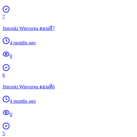
7
Jinrouki Winvurga ตอนที่7
4 months ago
0
6
Jinrouki Winvurga ตอนที่6
4 months ago
0
5