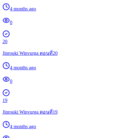
4 months ago
0
20
Jinrouki Winvurga ตอนที่20
4 months ago
0
19
Jinrouki Winvurga ตอนที่19
4 months ago