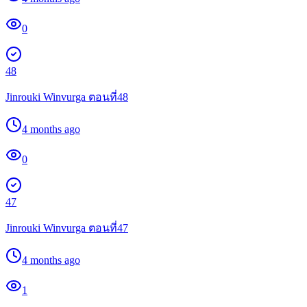
0
48
Jinrouki Winvurga ตอนที่48
4 months ago
0
47
Jinrouki Winvurga ตอนที่47
4 months ago
1