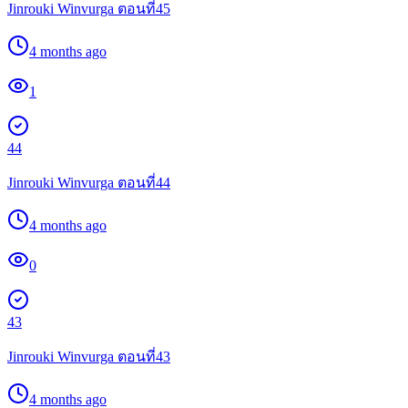
Jinrouki Winvurga ตอนที่45
4 months ago
1
44
Jinrouki Winvurga ตอนที่44
4 months ago
0
43
Jinrouki Winvurga ตอนที่43
4 months ago