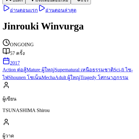
บันทึก
แจ้งเตือนตอนใหม่
แชร์
อ่านตอนแรก
อ่านตอนล่าสุด
Jinrouki Winvurga
ONGOING
57
ครั้ง
2017
Action ต่อสู้
Mature ผู้ใหญ่
Supernatural เหนือธรรมชาติ
Sci-fi ไซ-
ไฟ
Shounen โชเน็น
Mecha
Adult ผู้ใหญ่
Tragedy โศกนาฏกรรม
ผู้เขียน
TSUNASHIMA Shirou
ผู้วาด