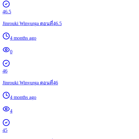
46.5
Jinrouki Winvurga ตอนที่46.5
4 months ago
0
46
Jinrouki Winvurga ตอนที่46
4 months ago
4
45