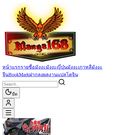
หน้าแรก
รายชื่อมังงะ
มังงะญี่ปุ่น
มังงะเกาหลี
มังงะ
จีน
BookMark
ฝากลงผลงานแปล
โดจิน
มืด