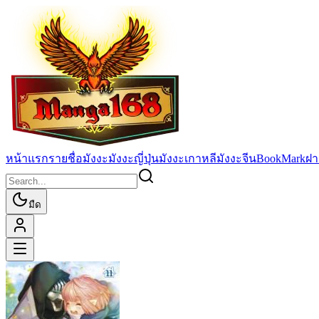
หน้าแรก
รายชื่อมังงะ
มังงะญี่ปุ่น
มังงะเกาหลี
มังงะจีน
BookMark
ฝา
มืด