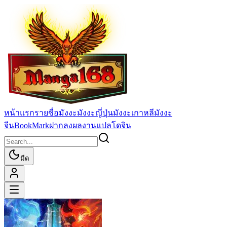
หน้าแรก
รายชื่อมังงะ
มังงะญี่ปุ่น
มังงะเกาหลี
มังงะ
จีน
BookMark
ฝากลงผลงานแปล
โดจิน
มืด