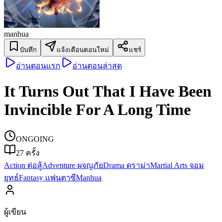
manhua
บันทึก
แจ้งเตือนตอนใหม่
แชร์
อ่านตอนแรก
อ่านตอนล่าสุด
It Turns Out That I Have Been
Invincible For A Long Time
ONGOING
27
ครั้ง
Action ต่อสู้
Adventure ผจญภัย
Drama ดราม่า
Martial Arts จอม
ยุทธ์
Fantasy แฟนตาซี
Manhua
ผู้เขียน