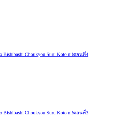
o o Bishibashi Choukyou Suru Koto ni!ตอนที่4
o o Bishibashi Choukyou Suru Koto ni!ตอนที่3