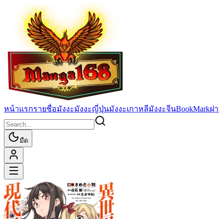
หน้าแรก
รายชื่อมังงะ
มังงะญี่ปุ่น
มังงะเกาหลี
มังงะจีน
BookMark
ฝา
มืด