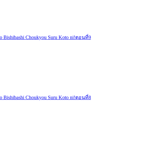
o o Bishibashi Choukyou Suru Koto ni!ตอนที่9
o o Bishibashi Choukyou Suru Koto ni!ตอนที่8