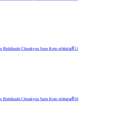
o o Bishibashi Choukyou Suru Koto ni!ตอนที่11
o o Bishibashi Choukyou Suru Koto ni!ตอนที่10