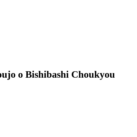
houjo o Bishibashi Choukyou