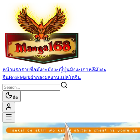
หน้าแรก
รายชื่อมังงะ
มังงะญี่ปุ่น
มังงะเกาหลี
มังงะ
จีน
BookMark
ฝากลงผลงานแปล
โดจิน
มืด