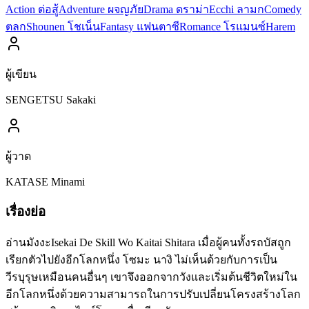
Action ต่อสู้
Adventure ผจญภัย
Drama ดราม่า
Ecchi ลามก
Comedy
ตลก
Shounen โชเน็น
Fantasy แฟนตาซี
Romance โรแมนซ์
Harem
ผู้เขียน
SENGETSU Sakaki
ผู้วาด
KATASE Minami
เรื่องย่อ
อ่านมังงะIsekai De Skill Wo Kaitai Shitara เมื่อผู้คนทั้งรถบัสถูก
เรียกตัวไปยังอีกโลกหนึ่ง โซมะ นางิ ไม่เห็นด้วยกับการเป็น
วีรบุรุษเหมือนคนอื่นๆ เขาจึงออกจากวังและเริ่มต้นชีวิตใหม่ใน
อีกโลกหนึ่งด้วยความสามารถในการปรับเปลี่ยนโครงสร้างโลก