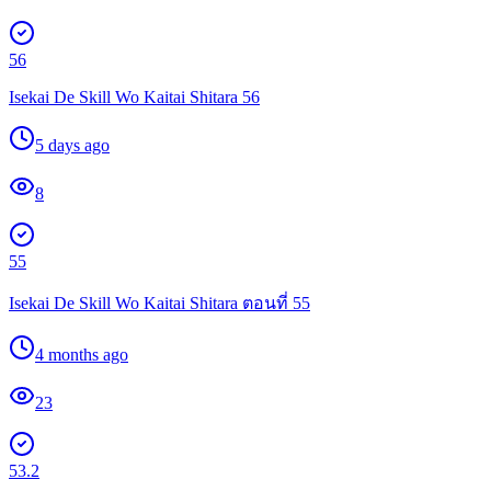
56
Isekai De Skill Wo Kaitai Shitara 56
5 days ago
8
55
Isekai De Skill Wo Kaitai Shitara ตอนที่ 55
4 months ago
23
53.2