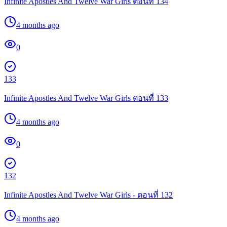
Infinite Apostles And Twelve War Girls ตอนที่ 134
4 months ago
0
133
Infinite Apostles And Twelve War Girls ตอนที่ 133
4 months ago
0
132
Infinite Apostles And Twelve War Girls - ตอนที่ 132
4 months ago