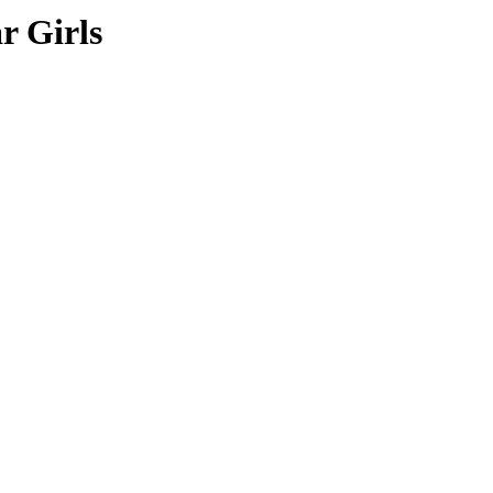
r Girls