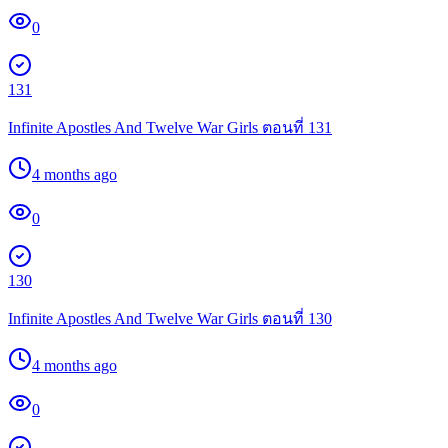
0
131
Infinite Apostles And Twelve War Girls ตอนที่ 131
4 months ago
0
130
Infinite Apostles And Twelve War Girls ตอนที่ 130
4 months ago
0