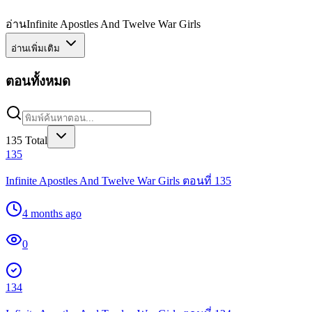
อ่านInfinite Apostles And Twelve War Girls
อ่านเพิ่มเติม
ตอนทั้งหมด
135
Total
135
Infinite Apostles And Twelve War Girls ตอนที่ 135
4 months ago
0
134