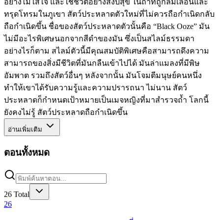
อย่างไม่ใส่ใจ และใช้ชีวิตอย่างสงบสุข ในถ้ำที่ถูกลืมเลือนและ
ทรุดโทรมในภูเขา สัตว์ประหลาดตัวใหม่ที่ไม่ควรถือกำเนิดกลับ
ถือกำเนิดขึ้น ชื่อของสัตว์ประหลาดตัวนั้นคือ “Black Ooze” มัน
ไม่มีอะไรพิเศษนอกจากสีดำของมัน ซึ่งเป็นสไลม์ธรรมดา
อย่างไรก็ตาม สไลม์ตัวนี้มีคุณสมบัติพิเศษคือสามารถดึงความ
สามารถของสิ่งมีชีวิตที่มันกลืนเข้าไปได้ มันล่าแมลงที่มีพิษ
อัมพาต รวมถึงสัตว์อื่นๆ หลังจากนั้น มันโจมตีมนุษย์คนหนึ่ง
ทำให้เขาได้รับความรู้และความปรารถนา ไม่นาน สัตว์
ประหลาดก็กำหนดเป้าหมายเป็นเมจหญิงที่มาสำรวจถ้ำ โลกนี้
ยังคงไม่รู้ สัตว์ประหลาดถือกำเนิดขึ้น
อ่านเพิ่มเติม
ตอนทั้งหมด
26
Total
26