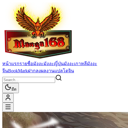
หน้าแรก
รายชื่อมังงะ
มังงะญี่ปุ่น
มังงะเกาหลี
มังงะ
จีน
BookMark
ฝากลงผลงานแปล
โดจิน
มืด