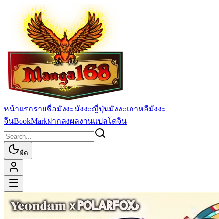
หน้าแรก
รายชื่อมังงะ
มังงะญี่ปุ่น
มังงะเกาหลี
มังงะ
จีน
BookMark
ฝากลงผลงานแปล
โดจิน
มืด