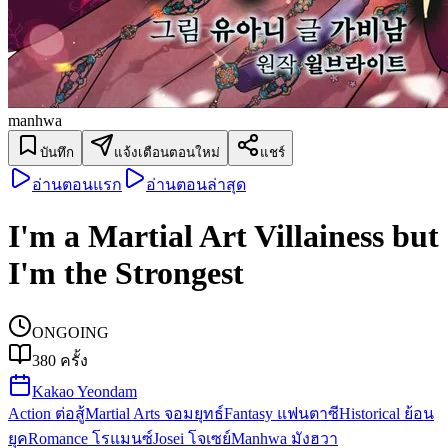
manhwa
บันทึก
แจ้งเตือนตอนใหม่
แชร์
อ่านตอนแรก
อ่านตอนล่าสุด
I'm a Martial Art Villainess but
I'm the Strongest
ONGOING
380
ครั้ง
Kakao Yeondam
Action ต่อสู้
Martial Arts จอมยุทธ์
Fantasy แฟนตาซี
Historical ย้อน
ยุค
Romance โรแมนซ์
Josei โจเซย์
Manhwa มังฮวา