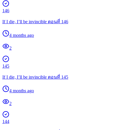
146
If I die, I’ll be invincible ตอนที่ 146
4 months ago
2
145
If I die, I’ll be invincible ตอนที่ 145
4 months ago
2
144