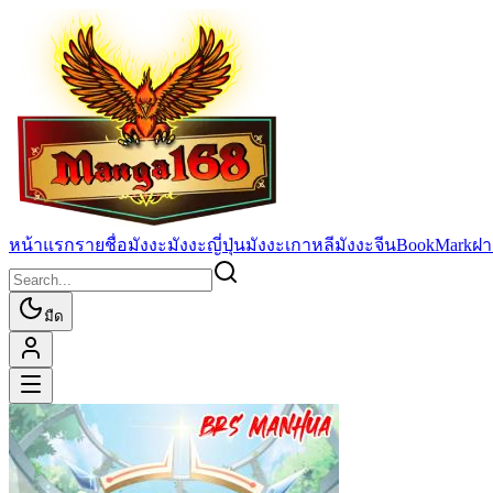
หน้าแรก
รายชื่อมังงะ
มังงะญี่ปุ่น
มังงะเกาหลี
มังงะจีน
BookMark
ฝา
มืด