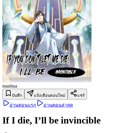
manhua
บันทึก
แจ้งเตือนตอนใหม่
แชร์
อ่านตอนแรก
อ่านตอนล่าสุด
If I die, I’ll be invincible