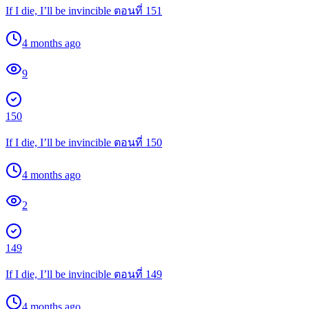
If I die, I’ll be invincible ตอนที่ 151
4 months ago
9
150
If I die, I’ll be invincible ตอนที่ 150
4 months ago
2
149
If I die, I’ll be invincible ตอนที่ 149
4 months ago