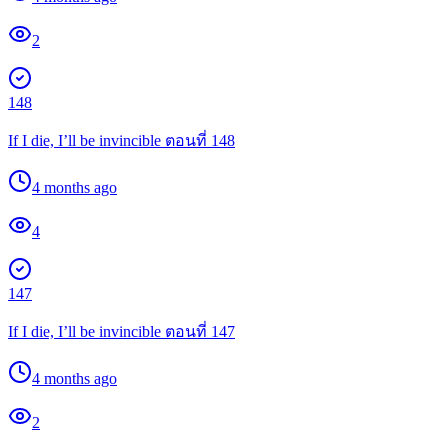
2
148
If I die, I’ll be invincible ตอนที่ 148
4 months ago
4
147
If I die, I’ll be invincible ตอนที่ 147
4 months ago
2