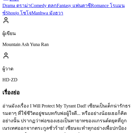
Drama ดราม่า
Comedy ตลก
Fantasy แฟนตาซี
Romance โรแมน
ซ์
Shoujo โชโจ
Manhwa มังฮวา
ผู้เขียน
Mountain Ash Yuna Ran
ผู้วาด
HD·ZD
เรื่องย่อ
อ่านมังงเรื่อง I Will Protect My Tyrant Dad! เซียนเป็นเด็กน่ารักธร
รมดาๆ ที่ใช้ชีวิตอยู่ชนบทกับพ่อผู้ใจดี... หรืออย่างน้อยเธอก็คิด
อย่างนั้น ปรากฏว่าพ่อของเธอเป็นทายาทของแกรนด์ดยุคที่ถูก
เนรเทศออกจากตระกูลชั่วร้าย! เซียนจะทำทุกอย่างเพื่อปกป้อง