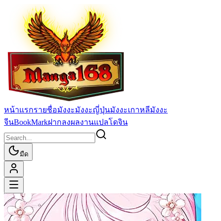
หน้าแรก
รายชื่อมังงะ
มังงะญี่ปุ่น
มังงะเกาหลี
มังงะ
จีน
BookMark
ฝากลงผลงานแปล
โดจิน
มืด