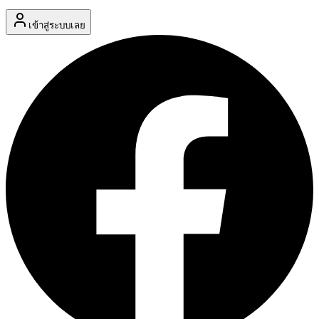
เข้าสู่ระบบเลย