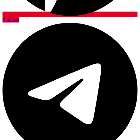
Pinterest