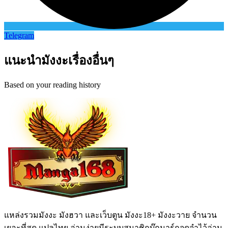
Telegram
แนะนำมังงะเรื่องอื่นๆ
Based on your reading history
แหล่งรวมมังงะ มังฮวา และเว็บตูน มังงะ18+ มังงะวาย จำนวน
เยอะที่สุด แปลไทย อ่านง่ายมีระบบสมาชิกบุ๊กมาร์กจดจำไว้อ่าน