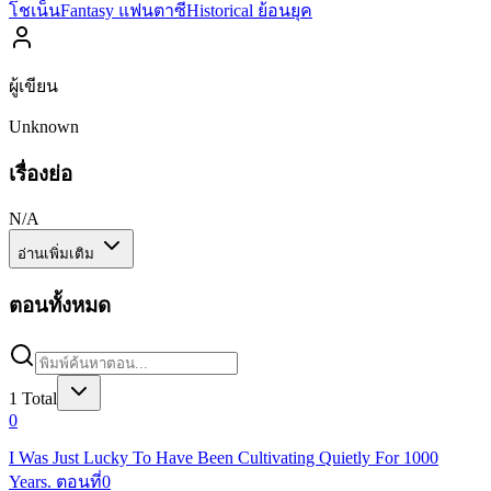
โชเน็น
Fantasy แฟนตาซี
Historical ย้อนยุค
ผู้เขียน
Unknown
เรื่องย่อ
N/A
อ่านเพิ่มเติม
ตอนทั้งหมด
1
Total
0
I Was Just Lucky To Have Been Cultivating Quietly For 1000
Years. ตอนที่0