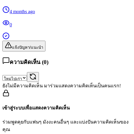
4 months ago
0
แจ้งปัญหา/แนะนำ
ความคิดเห็น (
0
)
ยังไม่มีความคิดเห็น มาร่วมแสดงความคิดเห็นเป็นคนแรก!
เข้าสู่ระบบเพื่อแสดงความคิดเห็น
ร่วมพูดคุยกับแฟนๆ มังงะคนอื่นๆ และแบ่งปันความคิดเห็นของ
คุณ