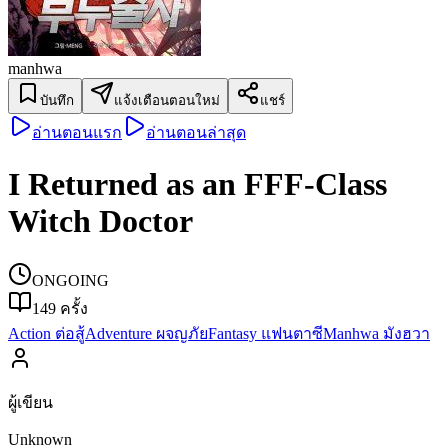
manhwa
บันทึก
แจ้งเตือนตอนใหม่
แชร์
อ่านตอนแรก
อ่านตอนล่าสุด
I Returned as an FFF-Class
Witch Doctor
ONGOING
149
ครั้ง
Action ต่อสู้
Adventure ผจญภัย
Fantasy แฟนตาซี
Manhwa มังฮวา
ผู้เขียน
Unknown