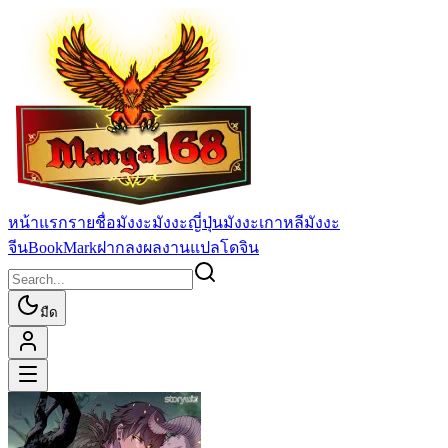
หน้าแรก
รายชื่อมังงะ
มังงะญี่ปุ่น
มังงะเกาหลี
มังงะ
จีน
BookMark
ฝากลงผลงานแปล
โดจิน
มืด