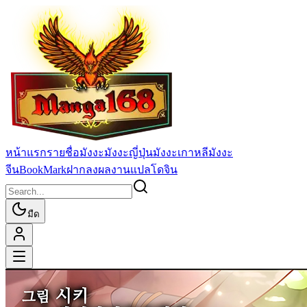
หน้าแรก
รายชื่อมังงะ
มังงะญี่ปุ่น
มังงะเกาหลี
มังงะ
จีน
BookMark
ฝากลงผลงานแปล
โดจิน
มืด