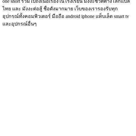
one short รวมไปถึงเนื้อเรื่องในโรงเรียน มังงะชีวิตต่างโลกแปล
ไทย และ มังงะต่อสู้ ชื่อดังมากมาย เว็บของเรารองรับทุก
อุปกรณ์ทั้งคอมพิวเตอร์ มือถือ android iphone แท็บเล็ต smart tv
และอุปกรณ์อื่นๆ