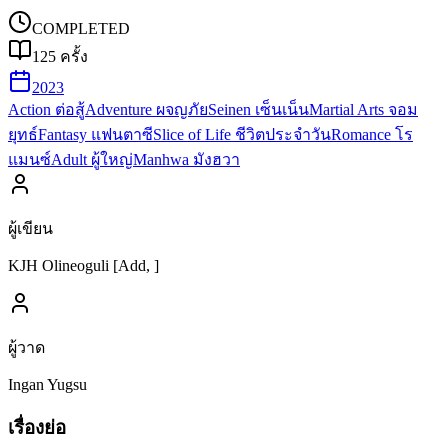
COMPLETED
125
ครั้ง
2023
Action ต่อสู้
Adventure ผจญภัย
Seinen เซ็นเน็น
Martial Arts จอม
ยุทธ์
Fantasy แฟนตาซี
Slice of Life ชีวิตประจำวัน
Romance โร
แมนซ์
Adult ผู้ใหญ่
Manhwa มังฮวา
ผู้เขียน
KJH Olineoguli [Add, ]
ผู้วาด
Ingan Yugsu
เรื่องย่อ