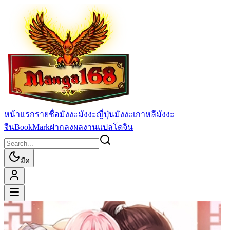
หน้าแรก
รายชื่อมังงะ
มังงะญี่ปุ่น
มังงะเกาหลี
มังงะ
จีน
BookMark
ฝากลงผลงานแปล
โดจิน
มืด