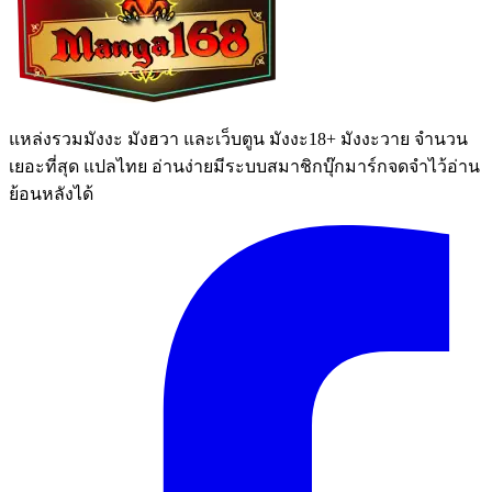
แหล่งรวมมังงะ มังฮวา และเว็บตูน มังงะ18+ มังงะวาย จำนวน
เยอะที่สุด แปลไทย อ่านง่ายมีระบบสมาชิกบุ๊กมาร์กจดจำไว้อ่าน
ย้อนหลังได้