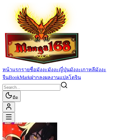
หน้าแรก
รายชื่อมังงะ
มังงะญี่ปุ่น
มังงะเกาหลี
มังงะ
จีน
BookMark
ฝากลงผลงานแปล
โดจิน
มืด