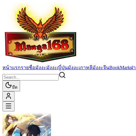
หน้าแรก
รายชื่อมังงะ
มังงะญี่ปุ่น
มังงะเกาหลี
มังงะจีน
BookMark
ฝา
มืด