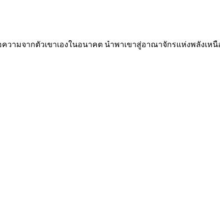
้อความจากตัวเขาเองในอนาคต นำพาเขาสู่อาณาจักรแห่งพลังเหนือ