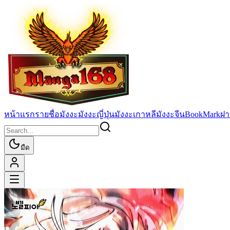
หน้าแรก
รายชื่อมังงะ
มังงะญี่ปุ่น
มังงะเกาหลี
มังงะจีน
BookMark
ฝา
มืด