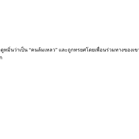
ยถูกดูหมิ่นว่าเป็น “คนล้มเหลว” และถูกทรยศโดยเพื่อนร่วมทางของเขา
ีก