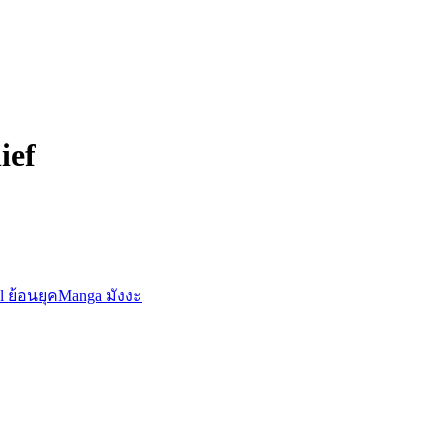
ief
al ย้อนยุค
Manga มังงะ