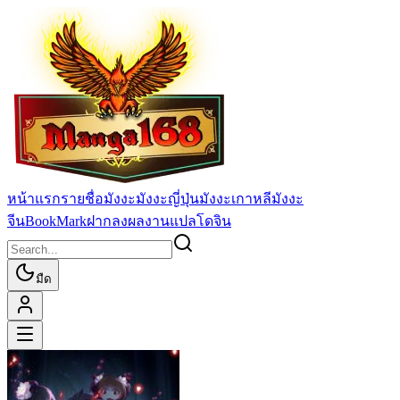
หน้าแรก
รายชื่อมังงะ
มังงะญี่ปุ่น
มังงะเกาหลี
มังงะ
จีน
BookMark
ฝากลงผลงานแปล
โดจิน
มืด