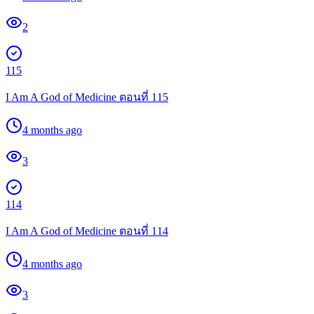
2
115
I Am A God of Medicine ตอนที่ 115
4 months ago
3
114
I Am A God of Medicine ตอนที่ 114
4 months ago
3