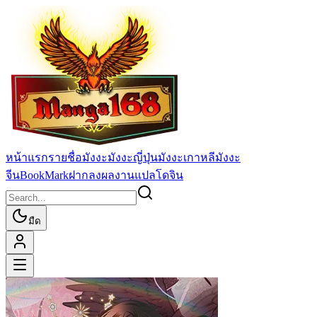
หน้าแรก
รายชื่อมังงะ
มังงะญี่ปุ่น
มังงะเกาหลี
มังงะ
จีน
BookMark
ฝากลงผลงานแปล
โดจิน
มืด