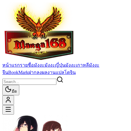
หน้าแรก
รายชื่อมังงะ
มังงะญี่ปุ่น
มังงะเกาหลี
มังงะ
จีน
BookMark
ฝากลงผลงานแปล
โดจิน
มืด