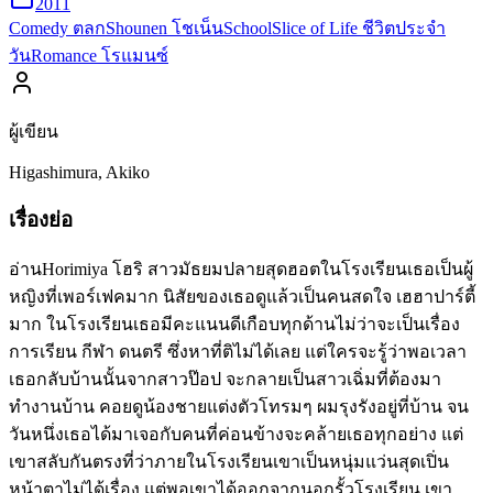
2011
Comedy ตลก
Shounen โชเน็น
School
Slice of Life ชีวิตประจำ
วัน
Romance โรแมนซ์
ผู้เขียน
Higashimura, Akiko
เรื่องย่อ
อ่านHorimiya โฮริ สาวมัธยมปลายสุดฮอตในโรงเรียนเธอเป็นผู้
หญิงที่เพอร์เฟคมาก นิสัยของเธอดูแล้วเป็นคนสดใจ เฮฮาปาร์ตี้
มาก ในโรงเรียนเธอมีคะแนนดีเกือบทุกด้านไม่ว่าจะเป็นเรื่อง
การเรียน กีฬา ดนตรี ซึ่งหาที่ติไม่ได้เลย แต่ใครจะรู้ว่าพอเวลา
เธอกลับบ้านนั้นจากสาวป๊อป จะกลายเป็นสาวเฉิ่มที่ต้องมา
ทำงานบ้าน คอยดูน้องชายแต่งตัวโทรมๆ ผมรุงรังอยู่ที่บ้าน จน
วันหนึ่งเธอได้มาเจอกับคนที่ค่อนข้างจะคล้ายเธอทุกอย่าง แต่
เขาสลับกันตรงที่ว่าภายในโรงเรียนเขาเป็นหนุ่มแว่นสุดเปิ่น
หน้าตาไม่ได้เรื่อง แต่พอเขาได้ออกจากนอกรั้วโรงเรียน เขา