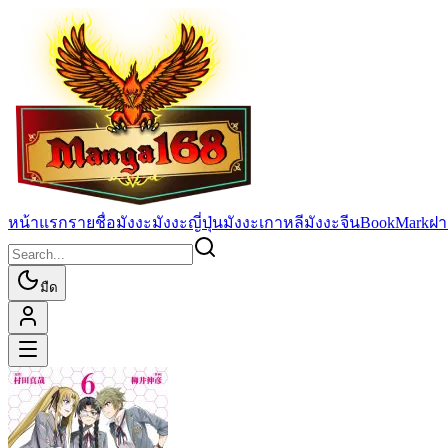
หน้าแรก
รายชื่อมังงะ
มังงะญี่ปุ่น
มังงะเกาหลี
มังงะจีน
BookMark
ฝา
มืด