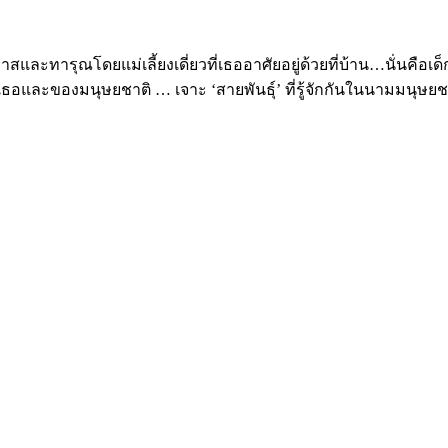
สและทารุณโดยแม่เลี้ยงเดี่ยวที่เธออาศัยอยู่ด้วยที่บ้าน…นั่นคือเด
ละของมนุษยชาติ … เจาะ ‘สายพันธุ์’ ที่รู้จักกันในนามมนุษยชาติเ