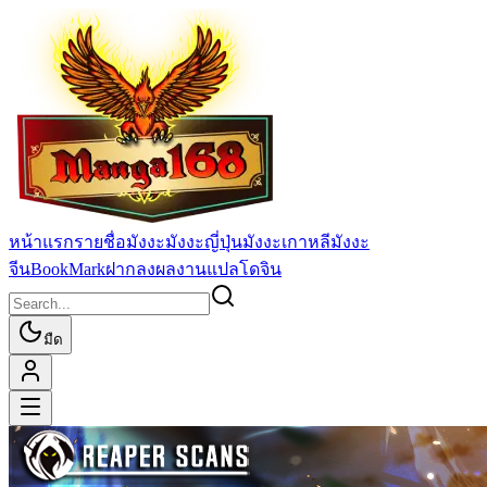
หน้าแรก
รายชื่อมังงะ
มังงะญี่ปุ่น
มังงะเกาหลี
มังงะ
จีน
BookMark
ฝากลงผลงานแปล
โดจิน
มืด