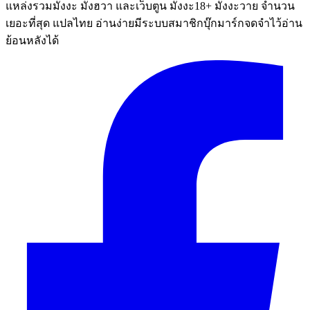
แหล่งรวมมังงะ มังฮวา และเว็บตูน มังงะ18+ มังงะวาย จำนวน
เยอะที่สุด แปลไทย อ่านง่ายมีระบบสมาชิกบุ๊กมาร์กจดจำไว้อ่าน
ย้อนหลังได้