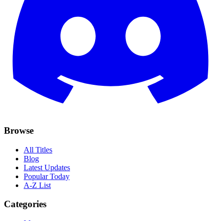
Browse
All Titles
Blog
Latest Updates
Popular Today
A-Z List
Categories