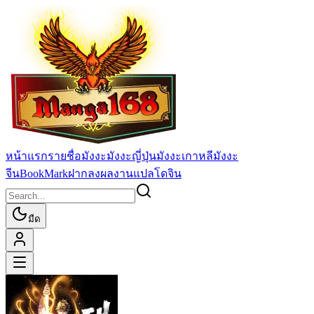
หน้าแรก
รายชื่อมังงะ
มังงะญี่ปุ่น
มังงะเกาหลี
มังงะ
จีน
BookMark
ฝากลงผลงานแปล
โดจิน
มืด