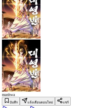
manhwa
บันทึก
แจ้งเตือนตอนใหม่
แชร์