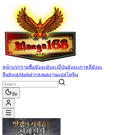
หน้าแรก
รายชื่อมังงะ
มังงะญี่ปุ่น
มังงะเกาหลี
มังงะ
จีน
BookMark
ฝากลงผลงานแปล
โดจิน
มืด