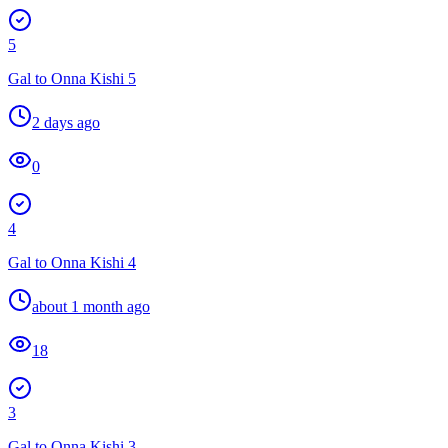
5
Gal to Onna Kishi 5
2 days ago
0
4
Gal to Onna Kishi 4
about 1 month ago
18
3
Gal to Onna Kishi 3