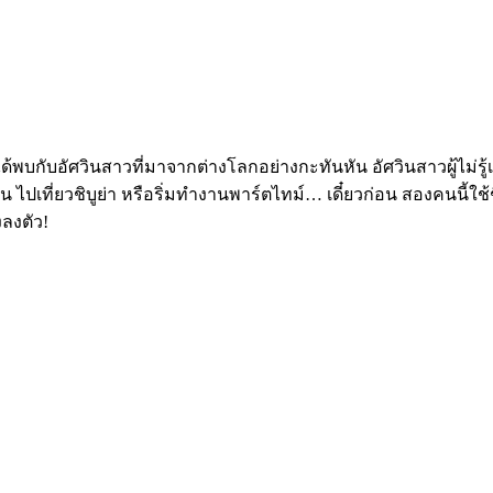
ด้พบกับอัศวินสาวที่มาจากต่างโลกอย่างกะทันหัน อัศวินสาวผู้ไม่รู้
ช่น ไปเที่ยวชิบูย่า หรือริ่มทำงานพาร์ตไทม์… เดี๋ยวก่อน สองคนนี้ใช
งลงตัว!