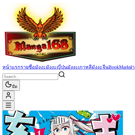
หน้าแรก
รายชื่อมังงะ
มังงะญี่ปุ่น
มังงะเกาหลี
มังงะจีน
BookMark
ฝา
มืด