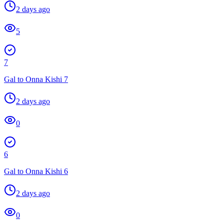
2 days ago
5
7
Gal to Onna Kishi 7
2 days ago
0
6
Gal to Onna Kishi 6
2 days ago
0