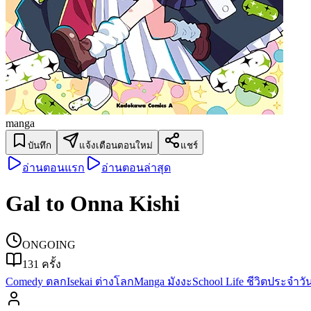
manga
บันทึก
แจ้งเตือนตอนใหม่
แชร์
อ่านตอนแรก
อ่านตอนล่าสุด
Gal to Onna Kishi
ONGOING
131
ครั้ง
Comedy ตลก
Isekai ต่างโลก
Manga มังงะ
School Life ชีวิตประจำวั