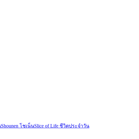
น
Shounen โชเน็น
Slice of Life ชีวิตประจำวัน