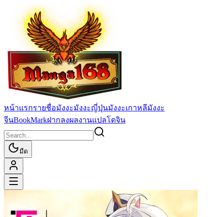
หน้าแรก
รายชื่อมังงะ
มังงะญี่ปุ่น
มังงะเกาหลี
มังงะ
จีน
BookMark
ฝากลงผลงานแปล
โดจิน
มืด