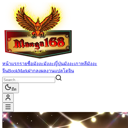
หน้าแรก
รายชื่อมังงะ
มังงะญี่ปุ่น
มังงะเกาหลี
มังงะ
จีน
BookMark
ฝากลงผลงานแปล
โดจิน
มืด