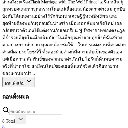
อ่านมังงะเรื่องFlash Marriage with The Wolf Prince ไอริส หลิน ผู้
ถูกทรยศและทารุณกรรมโดยแม่เลี้ยงและน้องสาวต่างแม่ ถูกบีบ
บังคับให้แต่งงานอย่างไร้รักกับมหาเศรษฐีผู้ทรงอิทธิพล และ
สุดท้ายต้องพบกับจุดจบอันน่าเศร้า เมื่อเธอกลับมาเกิดใหม่ เธอ
กลับพบว่าตัวเองได้แต่งงานกับเอเดรียน ฟู่ รัชทายาทของตระกูล
ที่ร่ำรวยที่สุดในเมืองนิมบัส "ในเมื่อคุณทำลายทุกสิ่งที่ฉันสร้าง
มาอย่างยากลำบาก คุณจะต้องชดใช้!" ในการแต่งงานที่ต่างฝ่าย
ต่างมีผลประโยชน์นี้ ทั้งสองฝ่ายต่างก็มีความลับเป็นของตัวเอง
แต่เมื่อความสัมพันธ์ของพวกเขาดำเนินไป ไอริสก็ค้นพบความ
จริงที่น่าตกใจ: สามีคนใหม่ของเธอนั้นแท้จริงแล้วคือทายาท
ของเผ่าหมาป่า...
อ่านเพิ่มเติม
ตอนทั้งหมด
8
Total
8