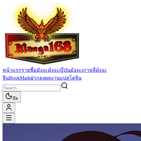
หน้าแรก
รายชื่อมังงะ
มังงะญี่ปุ่น
มังงะเกาหลี
มังงะ
จีน
BookMark
ฝากลงผลงานแปล
โดจิน
มืด