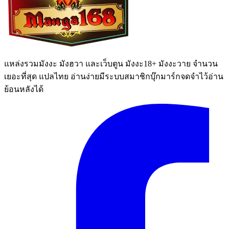
แหล่งรวมมังงะ มังฮวา และเว็บตูน มังงะ18+ มังงะวาย จำนวน
เยอะที่สุด แปลไทย อ่านง่ายมีระบบสมาชิกบุ๊กมาร์กจดจำไว้อ่าน
ย้อนหลังได้