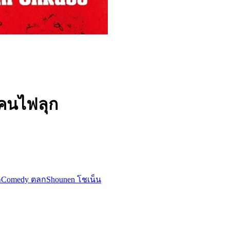
คนไฟลุก
ก
Comedy ตลก
Shounen โชเน็น