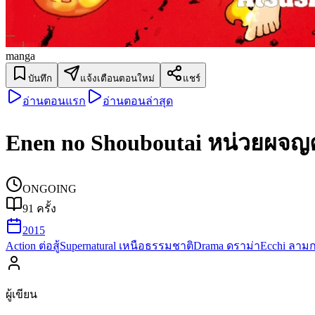
manga
บันทึก
แจ้งเตือนตอนใหม่
แชร์
อ่านตอนแรก
อ่านตอนล่าสุด
Enen no Shouboutai หน่วยผจญ
ONGOING
91
ครั้ง
2015
Action ต่อสู้
Supernatural เหนือธรรมชาติ
Drama ดราม่า
Ecchi ลาม
ผู้เขียน