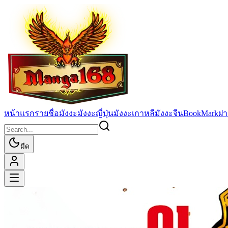
หน้าแรก
รายชื่อมังงะ
มังงะญี่ปุ่น
มังงะเกาหลี
มังงะจีน
BookMark
ฝา
มืด