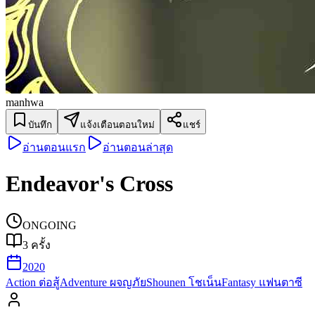
manhwa
บันทึก
แจ้งเตือนตอนใหม่
แชร์
อ่านตอนแรก
อ่านตอนล่าสุด
Endeavor's Cross
ONGOING
3
ครั้ง
2020
Action ต่อสู้
Adventure ผจญภัย
Shounen โชเน็น
Fantasy แฟนตาซี