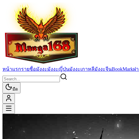
หน้าแรก
รายชื่อมังงะ
มังงะญี่ปุ่น
มังงะเกาหลี
มังงะจีน
BookMark
ฝา
มืด