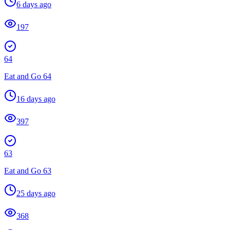
6 days ago
197
64
Eat and Go 64
16 days ago
397
63
Eat and Go 63
25 days ago
368