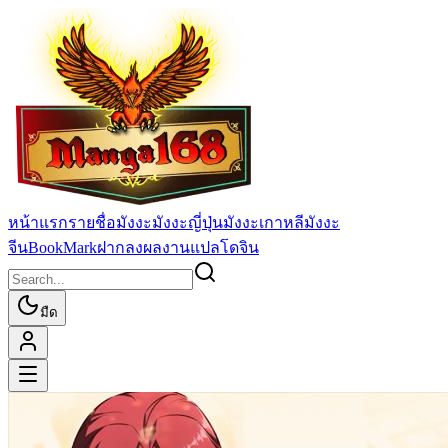
หน้าแรก
รายชื่อมังงะ
มังงะญี่ปุ่น
มังงะเกาหลี
มังงะ
จีน
BookMark
ฝากลงผลงานแปล
โดจิน
มืด