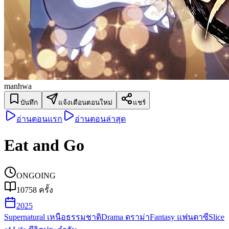
manhwa
บันทึก
แจ้งเตือนตอนใหม่
แชร์
อ่านตอนแรก
อ่านตอนล่าสุด
Eat and Go
ONGOING
10758
ครั้ง
2025
Supernatural เหนือธรรมชาติ
Drama ดราม่า
Fantasy แฟนตาซี
Slice