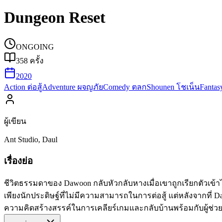
Dungeon Reset
ONGOING
358
ครั้ง
2020
Action ต่อสู้
Adventure ผจญภัย
Comedy ตลก
Shounen โชเน็น
Fanta
ผู้เขียน
Ant Studio, Daul
เรื่องย่อ
ชีวิตธรรมดาของ Dawoon กลับหัวกลับหางเมื่อเขาถูกเรียกตัวเข้าไปใน
เพียงนักประดิษฐ์ที่ไม่มีความสามารถในการต่อสู้ แต่หลังจากท
ความคิดสร้างสรรค์ในการเคลียร์เกมและกลับบ้านพร้อมกับผู้ช่วย