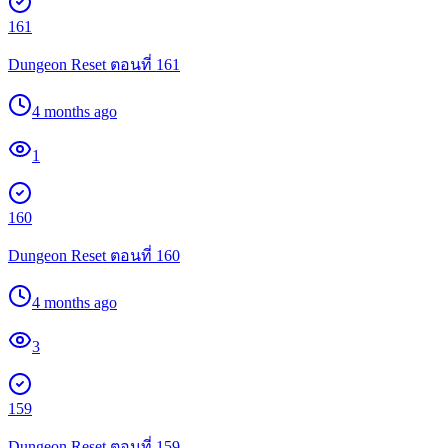
161
Dungeon Reset ตอนที่ 161
4 months ago
1
160
Dungeon Reset ตอนที่ 160
4 months ago
3
159
Dungeon Reset ตอนที่ 159