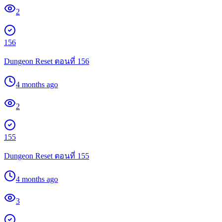
2
156
Dungeon Reset ตอนที่ 156
4 months ago
2
155
Dungeon Reset ตอนที่ 155
4 months ago
3