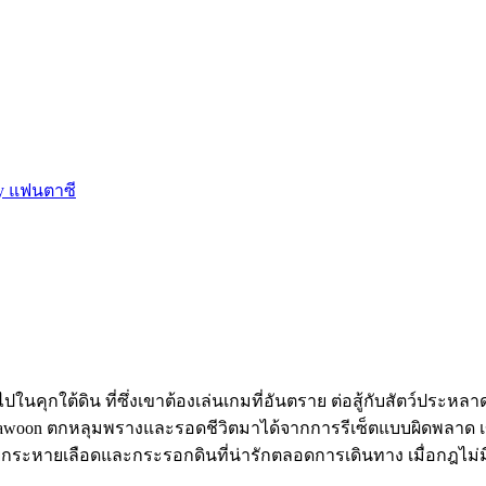
sy แฟนตาซี
คุกใต้ดิน ที่ซึ่งเขาต้องเล่นเกมที่อันตราย ต่อสู้กับสัตว์ประหลาดท
ี่ Dawoon ตกหลุมพรางและรอดชีวิตมาได้จากการรีเซ็ตแบบผิดพลาด 
กระหายเลือดและกระรอกดินที่น่ารักตลอดการเดินทาง เมื่อกฎไม่มีผ