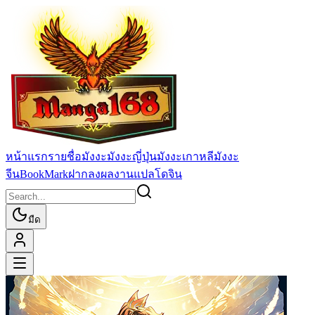
หน้าแรก
รายชื่อมังงะ
มังงะญี่ปุ่น
มังงะเกาหลี
มังงะ
จีน
BookMark
ฝากลงผลงานแปล
โดจิน
มืด