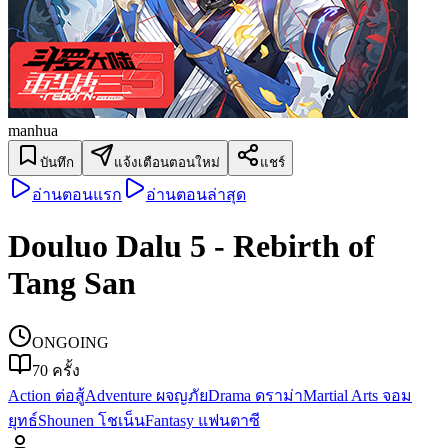
manhua
บันทึก
แจ้งเตือนตอนใหม่
แชร์
อ่านตอนแรก
อ่านตอนล่าสุด
Douluo Dalu 5 - Rebirth of
Tang San
ONGOING
70
ครั้ง
Action ต่อสู้
Adventure ผจญภัย
Drama ดราม่า
Martial Arts จอม
ยุทธ์
Shounen โชเน็น
Fantasy แฟนตาซี