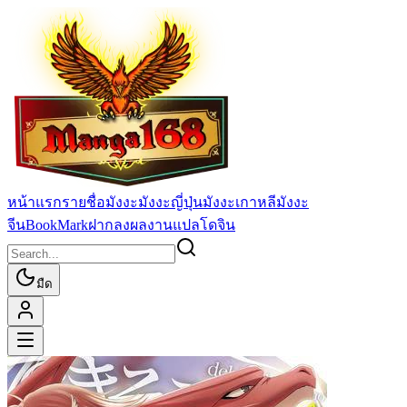
หน้าแรก
รายชื่อมังงะ
มังงะญี่ปุ่น
มังงะเกาหลี
มังงะ
จีน
BookMark
ฝากลงผลงานแปล
โดจิน
มืด