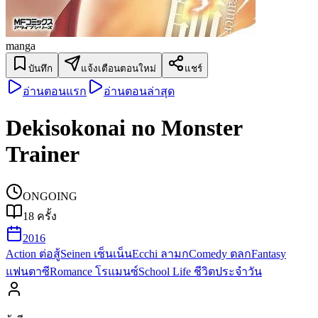
manga
บันทึก
แจ้งเตือนตอนใหม่
แชร์
อ่านตอนแรก
อ่านตอนล่าสุด
Dekisokonai no Monster
Trainer
ONGOING
18
ครั้ง
2016
Action ต่อสู้
Seinen เซ็นเน็น
Ecchi ลามก
Comedy ตลก
Fantasy
แฟนตาซี
Romance โรแมนซ์
School Life ชีวิตประจำวัน