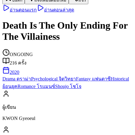
บันทึก
แจ้งเตือนตอนใหม่
แชร์
อ่านตอนแรก
อ่านตอนล่าสุด
Death Is The Only Ending For
The Villainess
ONGOING
216
ครั้ง
2020
Drama ดราม่า
Psychological จิตวิทยา
Fantasy แฟนตาซี
Historical
ย้อนยุค
Romance โรแมนซ์
Shoujo โชโจ
ผู้เขียน
KWON Gyeoeul