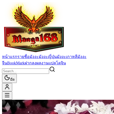
หน้าแรก
รายชื่อมังงะ
มังงะญี่ปุ่น
มังงะเกาหลี
มังงะ
จีน
BookMark
ฝากลงผลงานแปล
โดจิน
มืด