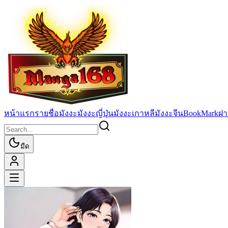
หน้าแรก
รายชื่อมังงะ
มังงะญี่ปุ่น
มังงะเกาหลี
มังงะจีน
BookMark
ฝา
มืด