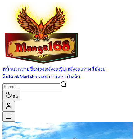
หน้าแรก
รายชื่อมังงะ
มังงะญี่ปุ่น
มังงะเกาหลี
มังงะ
จีน
BookMark
ฝากลงผลงานแปล
โดจิน
มืด