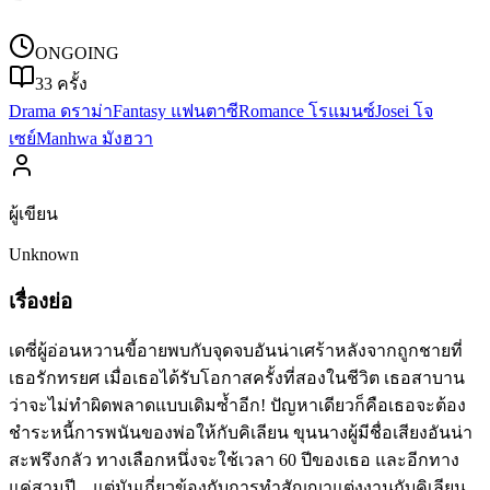
ONGOING
33
ครั้ง
Drama ดราม่า
Fantasy แฟนตาซี
Romance โรแมนซ์
Josei โจ
เซย์
Manhwa มังฮวา
ผู้เขียน
Unknown
เรื่องย่อ
เดซี่ผู้อ่อนหวานขี้อายพบกับจุดจบอันน่าเศร้าหลังจากถูกชายที่
เธอรักทรยศ เมื่อเธอได้รับโอกาสครั้งที่สองในชีวิต เธอสาบาน
ว่าจะไม่ทำผิดพลาดแบบเดิมซ้ำอีก! ปัญหาเดียวก็คือเธอจะต้อง
ชำระหนี้การพนันของพ่อให้กับคิเลียน ขุนนางผู้มีชื่อเสียงอันน่า
สะพรึงกลัว ทางเลือกหนึ่งจะใช้เวลา 60 ปีของเธอ และอีกทาง
แค่สามปี... แต่มันเกี่ยวข้องกับการทำสัญญาแต่งงานกับคิเลียน