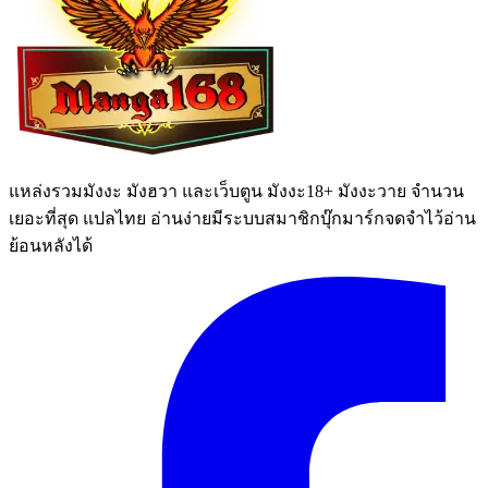
แหล่งรวมมังงะ มังฮวา และเว็บตูน มังงะ18+ มังงะวาย จำนวน
เยอะที่สุด แปลไทย อ่านง่ายมีระบบสมาชิกบุ๊กมาร์กจดจำไว้อ่าน
ย้อนหลังได้