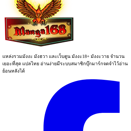
แหล่งรวมมังงะ มังฮวา และเว็บตูน มังงะ18+ มังงะวาย จำนวน
เยอะที่สุด แปลไทย อ่านง่ายมีระบบสมาชิกบุ๊กมาร์กจดจำไว้อ่าน
ย้อนหลังได้