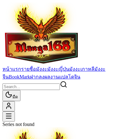
หน้าแรก
รายชื่อมังงะ
มังงะญี่ปุ่น
มังงะเกาหลี
มังงะ
จีน
BookMark
ฝากลงผลงานแปล
โดจิน
มืด
Series not found