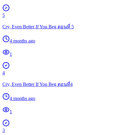
5
Cry, Even Better If You Beg ตอนที่ 5
4 months ago
1
4
Cry, Even Better If You Beg ตอนที่4
4 months ago
1
3