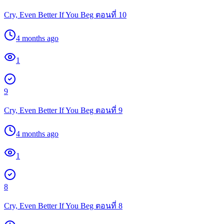
Cry, Even Better If You Beg ตอนที่ 10
4 months ago
1
9
Cry, Even Better If You Beg ตอนที่ 9
4 months ago
1
8
Cry, Even Better If You Beg ตอนที่ 8