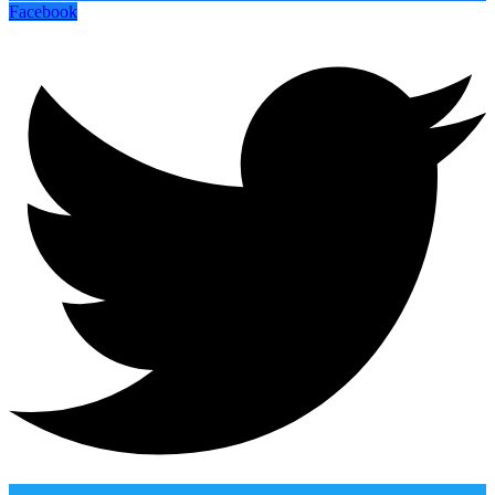
Facebook