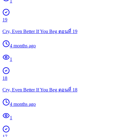
1
19
Cry, Even Better If You Beg ตอนที่ 19
4 months ago
1
18
Cry, Even Better If You Beg ตอนที่ 18
4 months ago
1
17