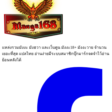
แหล่งรวมมังงะ มังฮวา และเว็บตูน มังงะ18+ มังงะวาย จำนวน
เยอะที่สุด แปลไทย อ่านง่ายมีระบบสมาชิกบุ๊กมาร์กจดจำไว้อ่าน
ย้อนหลังได้