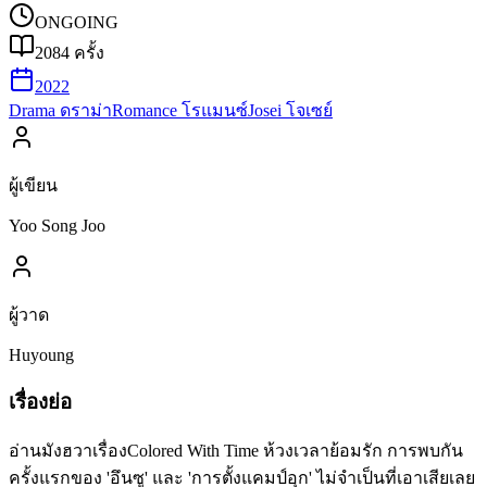
ONGOING
2084
ครั้ง
2022
Drama ดราม่า
Romance โรแมนซ์
Josei โจเซย์
ผู้เขียน
Yoo Song Joo
ผู้วาด
Huyoung
เรื่องย่อ
อ่านมังฮวาเรื่องColored With Time ห้วงเวลาย้อมรัก การพบกัน
ครั้งแรกของ 'อึนซู' และ 'การตั้งแคมป์อุก' ไม่จำเป็นที่เอาเสียเลย