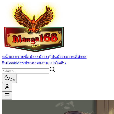
หน้าแรก
รายชื่อมังงะ
มังงะญี่ปุ่น
มังงะเกาหลี
มังงะ
จีน
BookMark
ฝากลงผลงานแปล
โดจิน
มืด