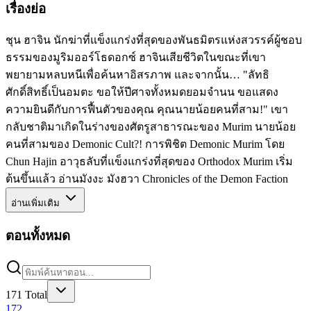
เรื่องย่อ
ชุน ฮาจิน นักฆ่าที่แข็งแกร่งที่สุดของพันธมิตรแห่งสวรรค์ผู้ชอบ
ธรรมของมูริมออร์โธดอกซ์ ฮาจินเสียชีวิตในขณะที่เขา
พยายามหลบหนีเพื่อค้นหาอิสรภาพ และจากนั้น… "ลัทธิ
ศักดิ์สิทธิ์เป็นอมตะ ขอให้ปีศาจทั้งหมดยอมจำนน ขอแสดง
ความยินดีกับการฟื้นตัวของคุณ คุณนายน้อยคนที่สาม!" เขา
กลับชาติมาเกิดในร่างของศัตรูสาธารณะของ Murim นายน้อย
คนที่สามของ Demonic Cult?! การพิชิต Demonic Murim โดย
Chun Hajin อาวุธลับที่แข็งแกร่งที่สุดของ Orthodox Murim เริ่ม
ต้นขึ้นแล้ว อ่านมังงะ มังฮวา Chronicles of the Demon Faction
อ่านเพิ่มเติม
ตอนทั้งหมด
171
Total
172