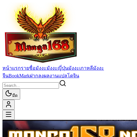
หน้าแรก
รายชื่อมังงะ
มังงะญี่ปุ่น
มังงะเกาหลี
มังงะ
จีน
BookMark
ฝากลงผลงานแปล
โดจิน
มืด