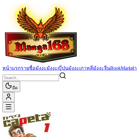
หน้าแรก
รายชื่อมังงะ
มังงะญี่ปุ่น
มังงะเกาหลี
มังงะจีน
BookMark
ฝา
มืด