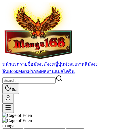
หน้าแรก
รายชื่อมังงะ
มังงะญี่ปุ่น
มังงะเกาหลี
มังงะ
จีน
BookMark
ฝากลงผลงานแปล
โดจิน
มืด
manga