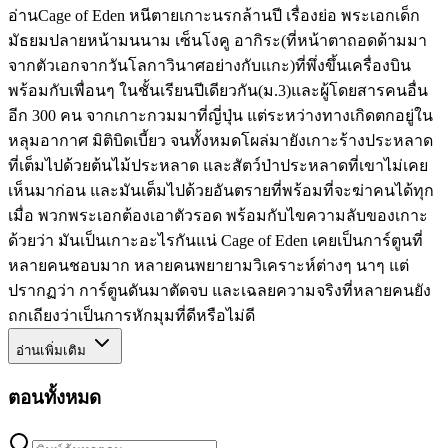
อ่านCage of Eden หนีตายเกาะนรกล้านปี เรื่องย่อ พระเอกเด็ก
มัธยมปลายหน้ามนนาม เซ็นโงคู อากิระ(ที่หน้าตาถอดด้ามมา
จากตัวเอกจากวันโลกาวินาศอย่างกับแกะ)ที่พึ่งขึ้นเครื่องบิน
พร้อมกับเพื่อนๆ ในชั้นเรียนปีเดียวกัน(ม.3)และผู้โดยสารคนอื่น
อีก 300 คน จากเกาะกวมมาที่ญี่ปุ่น แต่ระหว่างทางเกิดตกอยู่ใน
หลุมอากาศ มิติบิดเบี้ยว จนทั้งหมดโผล่มายังเกาะร้างประหลาด
ที่เต็มไปด้วยต้นไม้ประหลาด และสัตว์ป่าประหลาดที่เขาไม่เคย
เห็นมาก่อน และมันเต็มไปด้วยอันตรายที่พร้อมที่จะฆ่าคนได้ทุก
เมื่อ พวกพระเอกต้องเอาตัวรอด พร้อมกับไขความลับของเกาะ
ด้วยว่า มันเป็นเกาะอะไรกันแน่ Cage of Eden เคยเป็นการ์ตูนที่
หลายคนชอบมาก หลายคนพยายามวิเคราะห์ต่างๆ นาๆ แต่
ปรากฏว่า การ์ตูนดันมาตัดจบ และเฉลยความจริงที่หลายคนยัง
ถกเถียงว่าเป็นการหักมุมที่ดีหรือไม่ดี
อ่านเพิ่มเติม
ตอนทั้งหมด