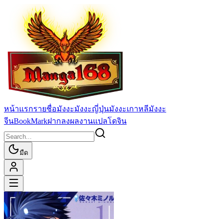
หน้าแรก
รายชื่อมังงะ
มังงะญี่ปุ่น
มังงะเกาหลี
มังงะ
จีน
BookMark
ฝากลงผลงานแปล
โดจิน
มืด