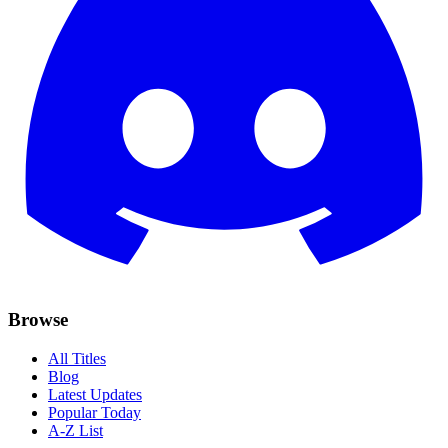
Browse
All Titles
Blog
Latest Updates
Popular Today
A-Z List