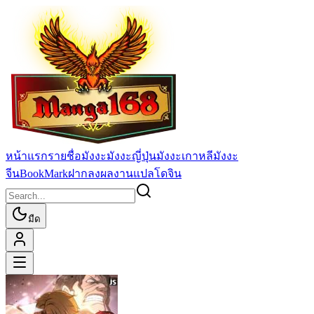
หน้าแรก
รายชื่อมังงะ
มังงะญี่ปุ่น
มังงะเกาหลี
มังงะ
จีน
BookMark
ฝากลงผลงานแปล
โดจิน
มืด