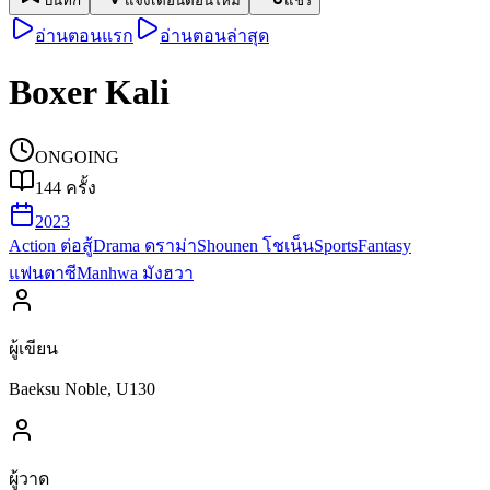
บันทึก
แจ้งเตือนตอนใหม่
แชร์
อ่านตอนแรก
อ่านตอนล่าสุด
Boxer Kali
ONGOING
144
ครั้ง
2023
Action ต่อสู้
Drama ดราม่า
Shounen โชเน็น
Sports
Fantasy
แฟนตาซี
Manhwa มังฮวา
ผู้เขียน
Baeksu Noble, U130
ผู้วาด