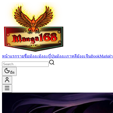
หน้าแรก
รายชื่อมังงะ
มังงะญี่ปุ่น
มังงะเกาหลี
มังงะจีน
BookMark
ฝา
มืด