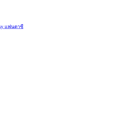
asy แฟนตาซี