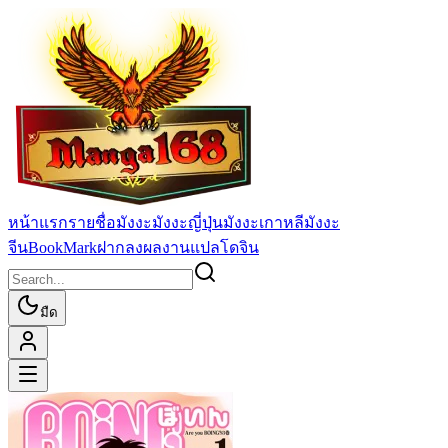
หน้าแรก
รายชื่อมังงะ
มังงะญี่ปุ่น
มังงะเกาหลี
มังงะ
จีน
BookMark
ฝากลงผลงานแปล
โดจิน
มืด