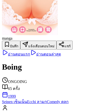
manga
บันทึก
แจ้งเตือนตอนใหม่
แชร์
อ่านตอนแรก
อ่านตอนล่าสุด
Boing
ONGOING
65
ครั้ง
1999
Seinen เซ็นเน็น
Ecchi ลามก
Comedy ตลก