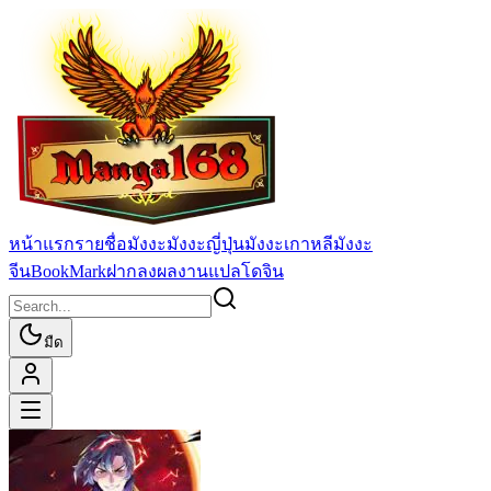
หน้าแรก
รายชื่อมังงะ
มังงะญี่ปุ่น
มังงะเกาหลี
มังงะ
จีน
BookMark
ฝากลงผลงานแปล
โดจิน
มืด