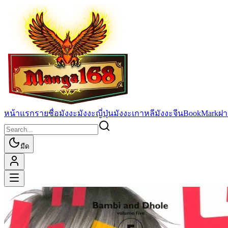
หน้าแรก
รายชื่อมังงะ
มังงะญี่ปุ่น
มังงะเกาหลี
มังงะจีน
BookMark
ฝา
มืด