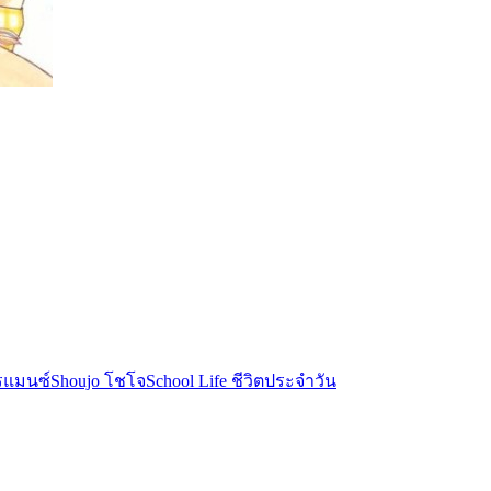
รแมนซ์
Shoujo โชโจ
School Life ชีวิตประจำวัน