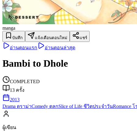
manga
บันทึก
แจ้งเตือนตอนใหม่
แชร์
อ่านตอนแรก
อ่านตอนล่าสุด
Bambi to Dhole
COMPLETED
13
ครั้ง
2013
Drama ดราม่า
Comedy ตลก
Slice of Life ชีวิตประจำวัน
Romance โ
ผู้เขียน